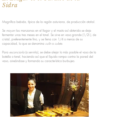
Sidra
Magnífica bebida, típica de la región asturiana, de producción otoñal.
Se
mayan
las manzanas en el llagar y el mosto así obtenido se deja
fermentar unos tres meses en el tonel. Se sirve en vaso grande (1/2l.), de
cristal, preferentemente fino, y se llena con 1/4 o menos de su
capacidad, lo que se denomina
culín
o
culete.
Para
escanciarla
(o servirla), se debe alejar lo más posible el vaso de la
botella o tonel, haciendo así que el líquido rompa contra la pared del
vaso, aireándose y formando su característico burbujeo.